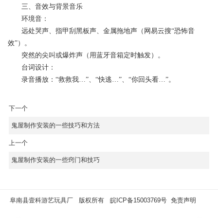
三、音效与背景音乐
环境音：
远处哭声、指甲刮黑板声、金属拖地声（网易云搜“恐怖音
效”）。
突然的尖叫或爆炸声（用蓝牙音箱定时触发）。
台词设计：
录音播放：“救救我…”、“快逃…”、“你回头看…”。
下一个
鬼屋制作安装的一些技巧和方法
上一个
鬼屋制作安装的一些窍门和技巧
阜南县壹科游艺玩具厂 版权所有
皖ICP备15003769号
免责声明