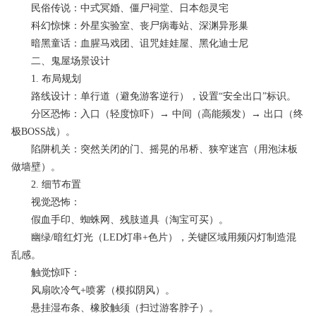
民俗传说：中式冥婚、僵尸祠堂、日本怨灵宅
科幻惊悚：外星实验室、丧尸病毒站、深渊异形巢
暗黑童话：血腥马戏团、诅咒娃娃屋、黑化迪士尼
二、鬼屋场景设计
1. 布局规划
路线设计：单行道（避免游客逆行），设置“安全出口”标识。
分区恐怖：入口（轻度惊吓）→ 中间（高能频发）→ 出口（终
极BOSS战）。
陷阱机关：突然关闭的门、摇晃的吊桥、狭窄迷宫（用泡沫板
做墙壁）。
2. 细节布置
视觉恐怖：
假血手印、蜘蛛网、残肢道具（淘宝可买）。
幽绿/暗红灯光（LED灯串+色片），关键区域用频闪灯制造混
乱感。
触觉惊吓：
风扇吹冷气+喷雾（模拟阴风）。
悬挂湿布条、橡胶触须（扫过游客脖子）。